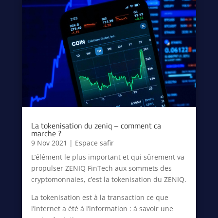
La tokenisation du zeniq – comment ca
marche ?
9 Nov 2021
|
Espace safir
L’élément le plus important et qui sûrement va
propulser ZENIQ FinTech aux sommets des
cryptomonnaies, c’est la tokenisation du ZENIQ.
La tokenisation est à la transaction ce que
l’internet a été à l’information : à savoir une