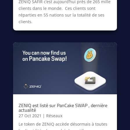
ZENIQ SAFIR c’est aujourd’hui près de 265 mille
clients dans le monde. Ces clients sont
réparties en 55 nations sur la totalité de ses
clients.
ZENIQ est listé sur PanCake SWAP , dernière
actualité
27 Oct 2021
|
Réseaux
Le token de ZENIQ accède désormais à toutes