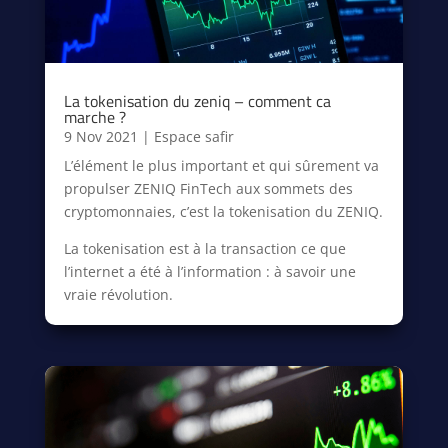
La tokenisation du zeniq – comment ca
marche ?
9 Nov 2021
|
Espace safir
L’élément le plus important et qui sûrement va
propulser ZENIQ FinTech aux sommets des
cryptomonnaies, c’est la tokenisation du ZENIQ.
La tokenisation est à la transaction ce que
l’internet a été à l’information : à savoir une
vraie révolution.